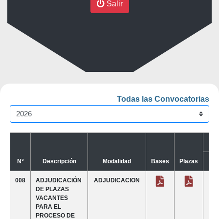
Salir
Todas las Convocatorias
Co
N°
Descripción
Modalidad
Bases
Plazas
1
008
ADJUDICACIÓN
ADJUDICACION
DE PLAZAS
VACANTES
PARA EL
PROCESO DE