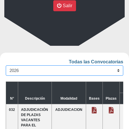
Salir
Todas las Convocatorias
Co
N°
Descripción
Modalidad
Bases
Plazas
1
032
ADJUDICACIÓN
ADJUDICACION
DE PLAZAS
VACANTES
PARA EL